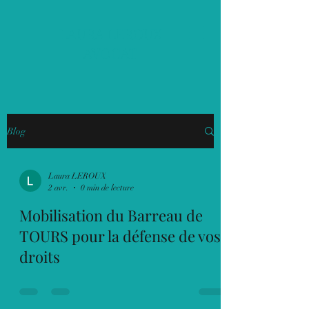
LAURA LEROUX
AVOCAT
Blog
Laura LEROUX
2 avr.
0 min de lecture
Mobilisation du Barreau de
TOURS pour la défense de vos
droits